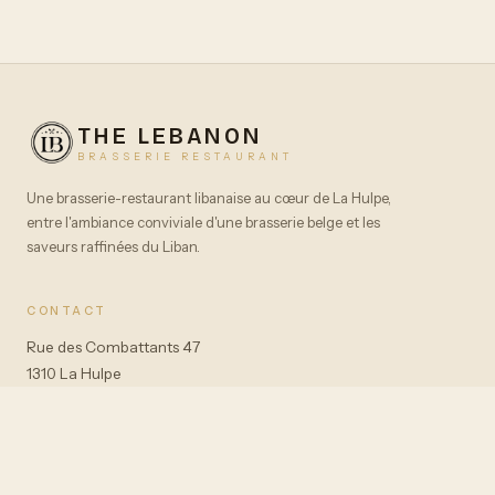
THE LEBANON
BRASSERIE RESTAURANT
Une brasserie-restaurant libanaise au cœur de La Hulpe,
entre l'ambiance conviviale d'une brasserie belge et les
saveurs raffinées du Liban.
CONTACT
Rue des Combattants 47
1310 La Hulpe
+32 2 779 85 90
+32 487 58 21 27
The.lebanon.lahulpe@gmail.com