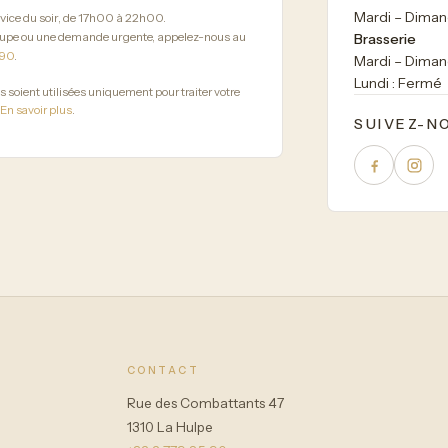
Mardi – Diman
ervice du soir, de 17h00 à 22h00.
roupe ou une demande urgente, appelez-nous au
Brasserie
 90
.
Mardi – Diman
Lundi : Fermé
 soient utilisées uniquement pour traiter votre
En savoir plus
.
SUIVEZ-N
CONTACT
Rue des Combattants 47
1310 La Hulpe