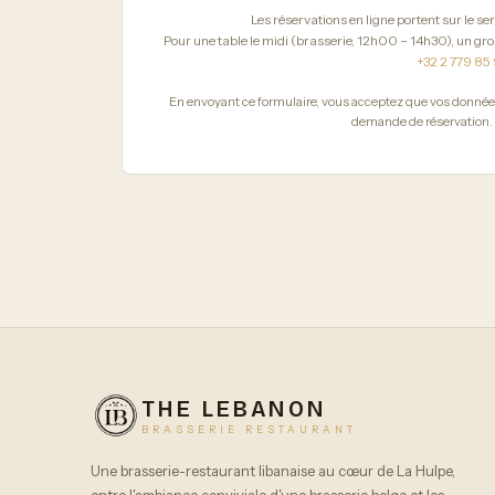
Les réservations en ligne portent sur le s
Pour une table le midi (brasserie, 12h00 – 14h30), un g
+32 2 779 85
En envoyant ce formulaire, vous acceptez que vos données
demande de réservation.
THE LEBANON
BRASSERIE RESTAURANT
Une brasserie-restaurant libanaise au cœur de La Hulpe,