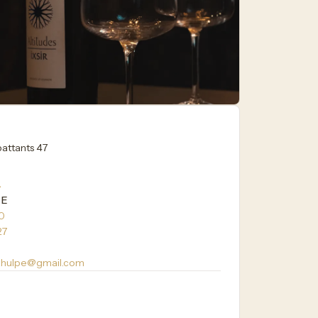
attants 47
→
NE
90
27
lahulpe@gmail.com