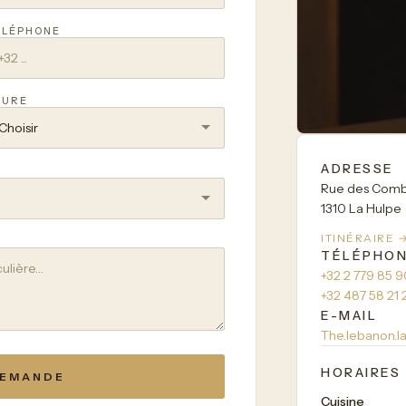
ÉLÉPHONE
EURE
ADRESSE
Rue des Comb
1310 La Hulpe
ITINÉRAIRE 
TÉLÉPHO
+32 2 779 85 
+32 487 58 21 
E-MAIL
The.lebanon.
HORAIRES
DEMANDE
Cuisine